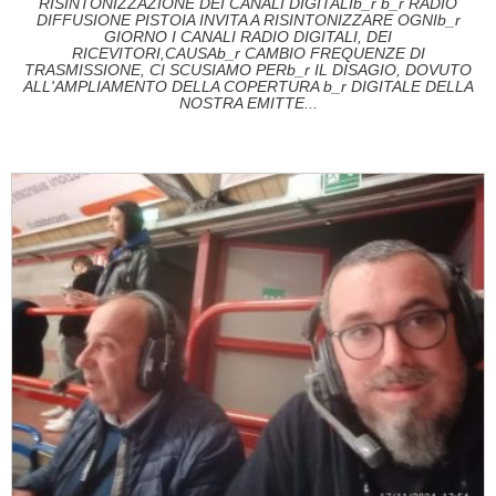
RISINTONIZZAZIONE DEI CANALI DIGITALIb_r b_r RADIO
DIFFUSIONE PISTOIA INVITA A RISINTONIZZARE OGNIb_r
GIORNO I CANALI RADIO DIGITALI, DEI
RICEVITORI,CAUSAb_r CAMBIO FREQUENZE DI
TRASMISSIONE, CI SCUSIAMO PERb_r IL DISAGIO, DOVUTO
ALL'AMPLIAMENTO DELLA COPERTURA b_r DIGITALE DELLA
NOSTRA EMITTE...