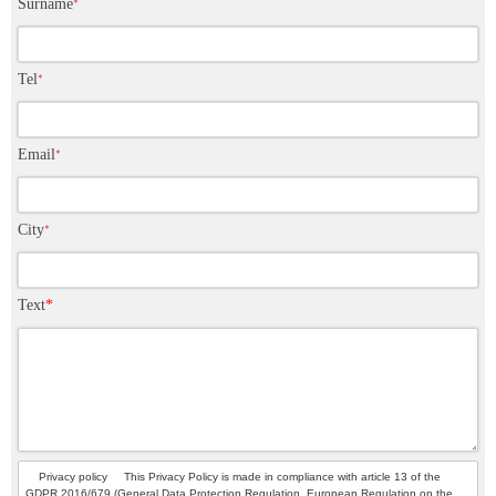
Surname
*
Tel
*
Email
*
City
*
Text
*