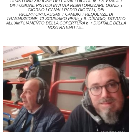
RISINTONIZZAZIONE DEI CANALI DIGITALIb_r b_r RADIO
DIFFUSIONE PISTOIA INVITA A RISINTONIZZARE OGNIb_r
GIORNO I CANALI RADIO DIGITALI, DEI
RICEVITORI,CAUSAb_r CAMBIO FREQUENZE DI
TRASMISSIONE, CI SCUSIAMO PERb_r IL DISAGIO, DOVUTO
ALL'AMPLIAMENTO DELLA COPERTURA b_r DIGITALE DELLA
NOSTRA EMITTE...