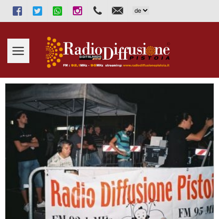
Facebook
Twitter
WhatsApp
Instagram
333.2913131
info@radiodiffusionepistoia.i