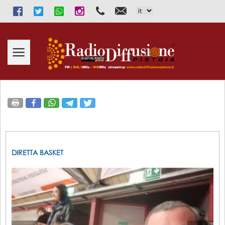
Facebook
Twitter
WhatsApp
Instagram
333.2913131
info@radiodiffusionepistoia.i
DIRETTA BASKET