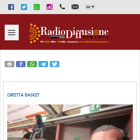
Facebook
Twitter
WhatsApp
Instagram
333.2913131
info@radiodiffusionepistoia.i
DIRETTA BASKET